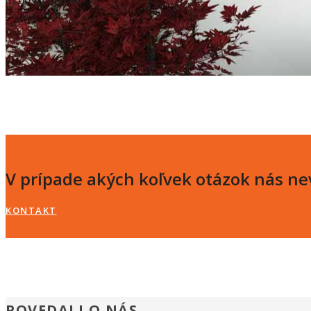
V prípade akých koľvek otázok nás n
KONTAKT
POVEDALI O NÁS