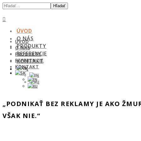
Hľadať
ÚVOD
O NÁS
ÚVOD
PRODUKTY
O NÁS
REFERENCIE
PRODUKTY
REFERENCIE
KONTAKT
KONTAKT
„PODNIKAŤ BEZ REKLAMY JE AKO ŽMUR
VŠAK NIE.“